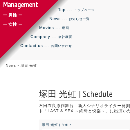
Management
Top ---
トップページ
ー 男性 ー
News ---
お知らせ一覧
ー 女性 ー
Movies ---
動画
Company ---
会社概要
Contact us ---
お問い合わせ
News
>
塚田 光虹
塚田 光虹 | Schedule
石田衣良原作舞台 新人シナリオライター発
ト「LAST & SEX ～終焉と悦楽～」に出演
塚田 光虹 | Profile