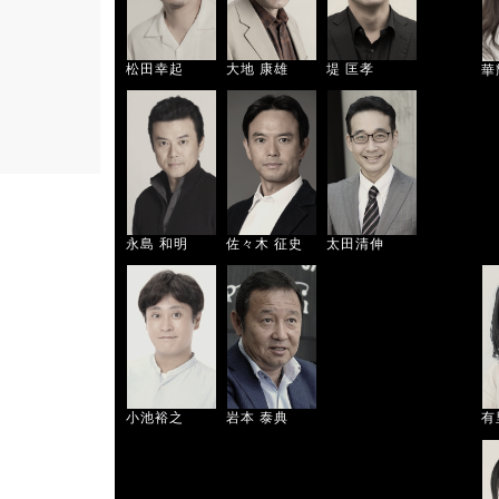
松田幸起
大地 康雄
堤 匡孝
華
永島 和明
佐々木 征史
太田清伸
小池裕之
岩本 泰典
有