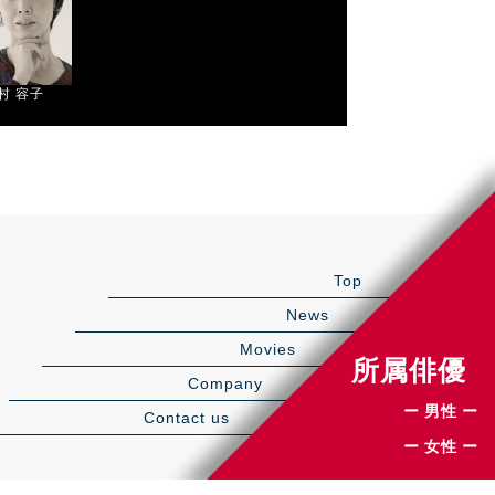
村 容⼦
Top
News
Movies
所属俳優
Company
ー 男性 ー
Contact us
ー 女性 ー