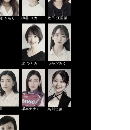
柳谷 ユカ
政田 江里菜
耀 きらり
北 ひとみ
つかだみく
塚本ナナミ
里
鳥川仁菜