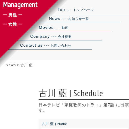
Management
Top ---
トップページ
ー 男性 ー
News ---
お知らせ一覧
ー 女性 ー
Movies ---
動画
Company ---
会社概要
Contact us ---
お問い合わせ
News
>
古川 藍
古川 藍 | Schedule
日本テレビ「家庭教師のトラコ」第7話 に出
す。
古川 藍 | Profile