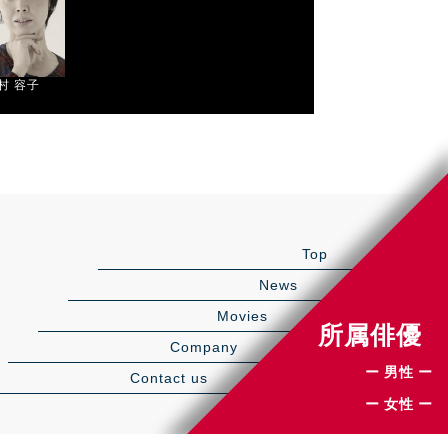
村 容⼦
Top
News
Movies
所属俳優
Company
ー 男性 ー
Contact us
ー 女性 ー