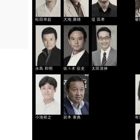
松田幸起
大地 康雄
堤 匡孝
華
永島 和明
佐々木 征史
太田清伸
小池裕之
岩本 泰典
有