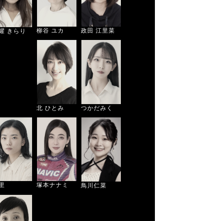
柳谷 ユカ
政田 江里菜
耀 きらり
北 ひとみ
つかだみく
塚本ナナミ
里
鳥川仁菜