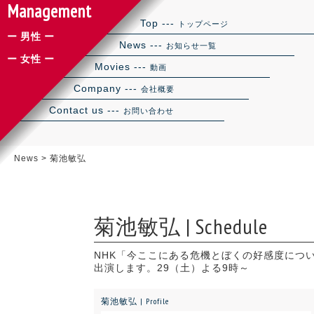
Management
Top ---
トップページ
ー 男性 ー
News ---
お知らせ一覧
ー 女性 ー
Movies ---
動画
Company ---
会社概要
Contact us ---
お問い合わせ
News
>
菊池敏弘
菊池敏弘 | Schedule
NHK「今ここにある危機とぼくの好感度につ
出演します。29（土）よる9時～
菊池敏弘 | Profile