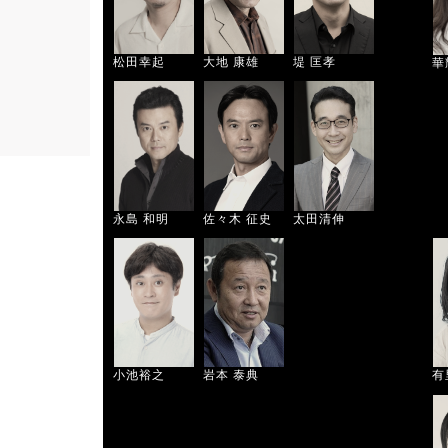
松田幸起
大地 康雄
堤 匡孝
華
永島 和明
佐々木 征史
太田清伸
小池裕之
岩本 泰典
有