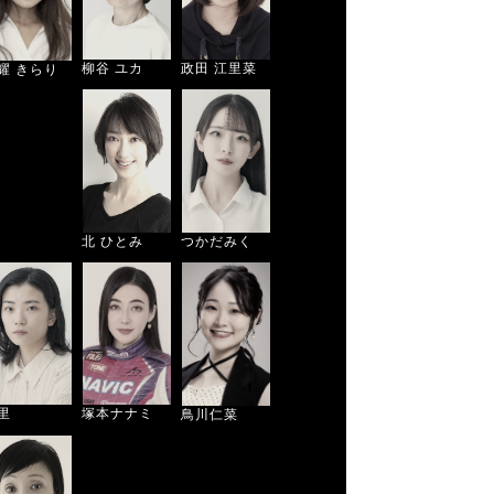
柳谷 ユカ
政田 江里菜
耀 きらり
北 ひとみ
つかだみく
塚本ナナミ
里
鳥川仁菜