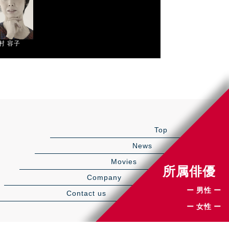
村 容⼦
Top
News
Movies
所属俳優
Company
ー 男性 ー
Contact us
ー 女性 ー