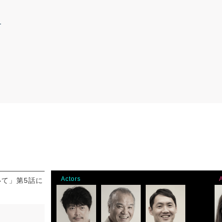
Actors
いて」第5話に