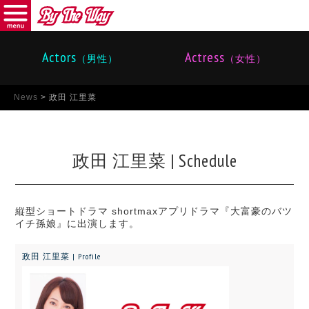
menu
バイザウェイ
Actors
Actress
（男性）
（女性）
News
>
政田 江里菜
政田 江里菜 | Schedule
縦型ショートドラマ shortmaxアプリドラマ『大富豪のバツ
イチ孫娘』に出演します。
政田 江里菜 | Profile