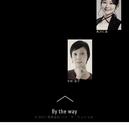
鳥川仁菜
中村 容⼦
By the way
© 2017 有限会社 バイ・ザ・ウェイ Ltd.