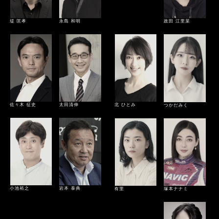
堤 匡孝
永島 和明
政田 江里菜
佐々木 征史
北 ひとみ
太田清伸
つかだみく
小池裕之
岩本 泰典
塚本ナナミ
有里