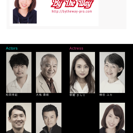
Actors
Actress
松田幸起
大地 康雄
柳谷 ユカ
華耀 きらり