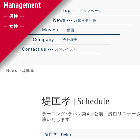
Management
Top ---
トップページ
ー 男性 ー
News ---
お知らせ一覧
ー 女性 ー
Movies ---
動画
Company ---
会社概要
Contact us ---
お問い合わせ
News
>
堤匡孝
堤匡孝 | Schedule
ラーニング･ラパン第4回公演「愚痴リスナー
演いたします。
堤匡孝 | Profile