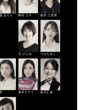
柳谷 ユカ
政田 江里菜
耀 きらり
北 ひとみ
つかだみく
塚本ナナミ
里
鳥川仁菜