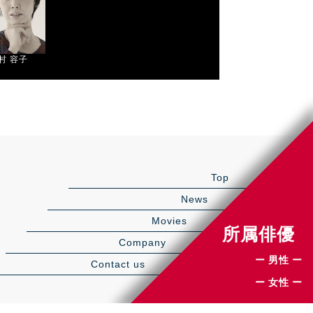
村 容⼦
Top
News
Movies
所属俳優
Company
ー 男性 ー
Contact us
ー 女性 ー