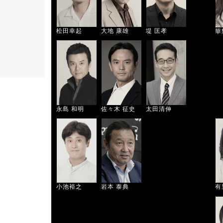
松田幸起
大地 康雄
堤 匡孝
華
永島 和明
佐々木 征史
太田清伸
小池裕之
岩本 泰典
有