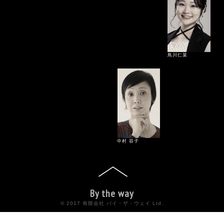
鳥川仁菜
中村 容⼦
By the way
© 2017 有限会社 バイ・ザ・ウェイ Ltd.