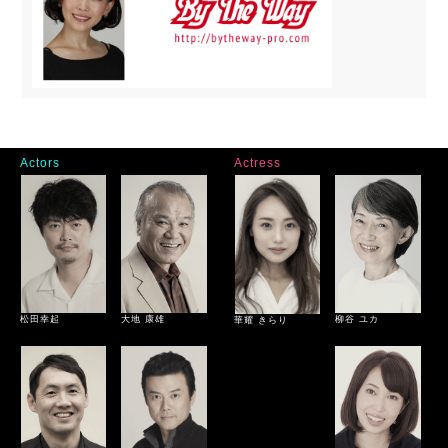
Actors
Actress
松田幸起
大地 康雄
柳谷 ユカ
華耀 きらり