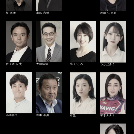
堤 匡孝
永島 和明
政田 江里菜
佐々木 征史
北 ひとみ
太田清伸
つかだみく
小池裕之
岩本 泰典
塚本ナナミ
有里