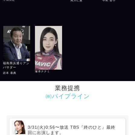
鳥川仁菜
中村 容⼦
福島県浜通りアン
バサダー
塚本ナナミ
岩本 泰典
業務提携
㈱パイプライン
3/31(火)0:56〜放送 TBS『終のひと』最終
回に出演します。