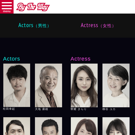
menu
バイザウェイ
Actors
Actress
（男性）
（女性）
Actors
Actress
松田幸起
大地 康雄
柳谷 ユカ
華耀 きらり