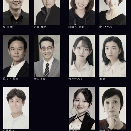
堤 匡孝
永島 和明
政田 江里菜
北 ひとみ
佐々木 征史
太田清伸
有里
つかだみく
小池裕之